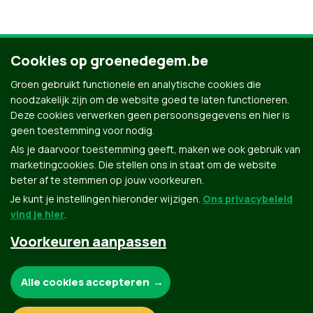
Cookies op groenedegem.be
Ontdek al onze mensen
Groen gebruikt functionele en analytische cookies die
noodzakelijk zijn om de website goed te laten functioneren.
Deze cookies verwerken geen persoonsgegevens en hier is
geen toestemming voor nodig.
Als je daarvoor toestemming geeft, maken we ook gebruik van
marketingcookies. Die stellen ons in staat om de website
beter af te stemmen op jouw voorkeuren.
Je kunt je instellingen hieronder wijzigen.
Ons privacybeleid
vind je hier
.
Voorkeuren aanpassen
Groen.be
Noodzakelijke cookies:
Alle cookies accepteren
Contact
Privacybeleid