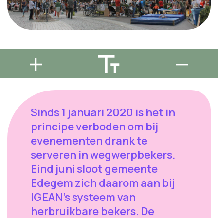
Sinds 1 januari 2020 is het in
principe verboden om bij
evenementen drank te
serveren in wegwerpbekers.
Eind juni sloot gemeente
Edegem zich daarom aan bij
IGEAN's systeem van
herbruikbare bekers. De