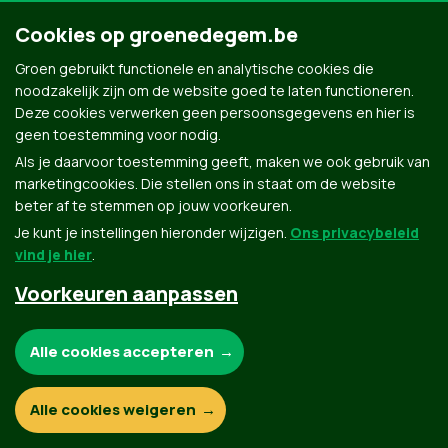
Cookies op groenedegem.be
Groen gebruikt functionele en analytische cookies die
noodzakelijk zijn om de website goed te laten functioneren.
Deze cookies verwerken geen persoonsgegevens en hier is
geen toestemming voor nodig.
Als je daarvoor toestemming geeft, maken we ook gebruik van
marketingcookies. Die stellen ons in staat om de website
beter af te stemmen op jouw voorkeuren.
Je kunt je instellingen hieronder wijzigen.
Ons privacybeleid
vind je hier
.
Voorkeuren aanpassen
Groen.be
Noodzakelijke cookies:
Alle cookies accepteren
Contact
Privacybeleid
Functionele en analytische cookies:
Alle cookies weigeren
© Copyright Groen 2026 | Gemaakt met
NationBuilder
| Gebouwd door
Tectonica