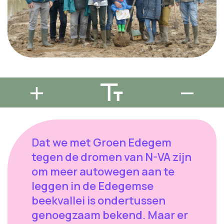
Dat we met Groen Edegem
tegen de dromen van N-VA zijn
om meer autowegen aan te
leggen in de Edegemse
beekvallei is ondertussen
genoegzaam bekend. Maar er