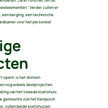
nderen, zal er rond het terras
peelelementen.” Verder zullen er
n, een berging, een technische
leedkamer voor het personeel
ige
cten
rt opent, is het domein
esten nog enkele deelprojecten.
bating van het tweede koetshuis.
 de gemeente ook het Kempisch
s, zullen beide koetshuizen