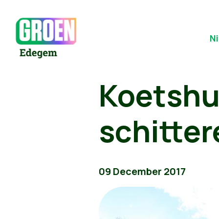
N
Koetshui
schitter
09 December 2017