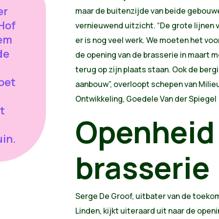
er
maar de buitenzijde van beide gebouw
Hof
vernieuwend uitzicht. “De grote lijnen v
gem
er is nog veel werk. We moeten het voor
de
de opening van de brasserie in maart
terug op zijn plaats staan. Ook de bergi
oet
aanbouw”, overloopt schepen van Mili
Ontwikkeling, Goedele Van der Spiegel 
t
Openheid 
in.
brasserie
Serge De Groof, uitbater van de toekom
Linden, kijkt uiteraard uit naar de ope