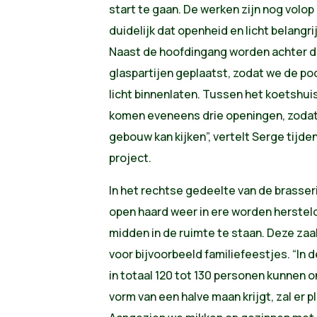
start te gaan. De werken zijn nog volop
duidelijk dat openheid en licht belangr
Naast de hoofdingang worden achter 
glaspartijen geplaatst, zodat we de p
licht binnenlaten. Tussen het koetsh
komen eveneens drie openingen, zodat j
gebouw kan kijken”, vertelt Serge tijde
project.
In het rechtse gedeelte van de brasser
open haard weer in ere worden hersteld
midden in de ruimte te staan. Deze za
voor bijvoorbeeld familiefeestjes. “In 
in totaal 120 tot 130 personen kunnen o
vorm van een halve maan krijgt, zal er p