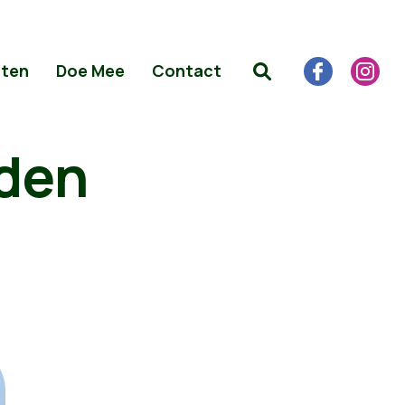
iten
Doe Mee
Contact
nden