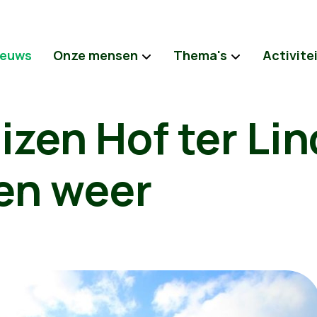
ieuws
Onze mensen
Thema's
Activite
zen Hof ter Li
en weer