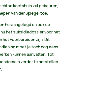
t rechtse koetshuis zal gebeuren,
chepen Van der Spiegel toe.
ssen heraangelegd en ook de
we nu het subsidiedossier voor het
 het voorbereiden zijn. Dit
 indiening moet je toch nog eens
werken kunnen aanvatten. Tot
oen­domein verder te herstellen
n.