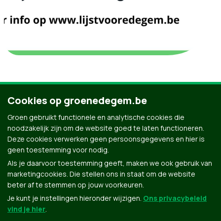
Call to
Slider
Events
Header
News
Institu
Cookies op groenedegem.be
action
Home
Home
Home
Groen gebruikt functionele en analytische cookies die
noodzakelijk zijn om de website goed te laten functioneren.
Groen in Edegem
Deze cookies verwerken geen persoonsgegevens en hier is
geen toestemming voor nodig.
Als je daarvoor toestemming geeft, maken we ook gebruik van
marketingcookies. Die stellen ons in staat om de website
beter af te stemmen op jouw voorkeuren.
Je kunt je instellingen hieronder wijzigen.
Ons privacybeleid
vind je hier
.