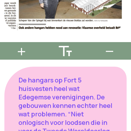
De hangars op Fort 5
huisvesten heel wat
Edegemse verenigingen. De
gebouwen kennen echter heel
wat problemen. “Niet
onlogisch voor loodsen die in