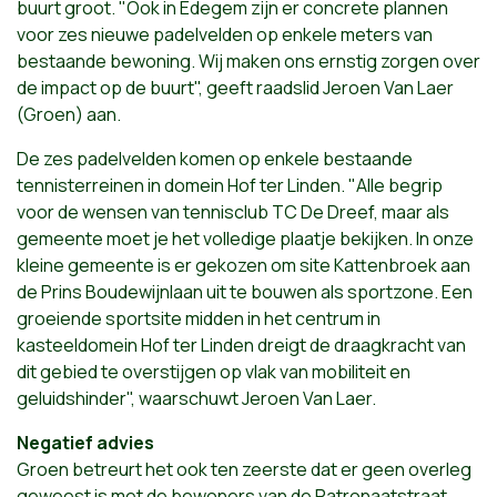
buurt groot. "Ook in Edegem zijn er concrete plannen
voor zes nieuwe padelvelden op enkele meters van
bestaande bewoning. Wij maken ons ernstig zorgen over
de impact op de buurt", geeft raadslid Jeroen Van Laer
(Groen) aan.
De zes padelvelden komen op enkele bestaande
tennisterreinen in domein Hof ter Linden. "Alle begrip
voor de wensen van tennisclub TC De Dreef, maar als
gemeente moet je het volledige plaatje bekijken. In onze
kleine gemeente is er gekozen om site Kattenbroek aan
de Prins Boudewijnlaan uit te bouwen als sportzone. Een
groeiende sportsite midden in het centrum in
kasteeldomein Hof ter Linden dreigt de draagkracht van
dit gebied te overstijgen op vlak van mobiliteit en
geluidshinder", waarschuwt Jeroen Van Laer.
Negatief advies
Groen betreurt het ook ten zeerste dat er geen overleg
geweest is met de bewoners van de Patronaatstraat.