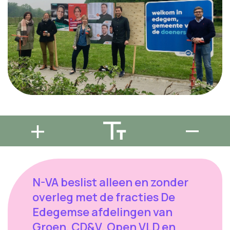
N-VA beslist alleen en zonder
overleg met de fracties De
Edegemse afdelingen van
Groen, CD&V, Open VLD en