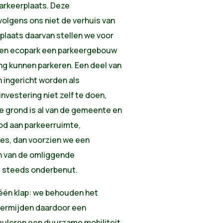
parkeerplaats. Deze
lgens ons niet de verhuis van
 plaats daarvan stellen we voor
 en ecopark een parkeergebouw
ng kunnen parkeren. Een deel van
 ingericht worden als
vestering niet zelf te doen,
e grond is al van de gemeente en
nood aan parkeerruimte,
ies, dan voorzien we een
n van de omliggende
ie steeds onderbenut.
 één klap: we behouden het
 vermijden daardoor een
muleren een duurzame mobiliteit