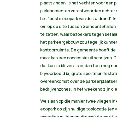
plaatsvinden, is het vechten voor een 
piekmomenten verantwoorden echter vo
het "beste ecopark van de zuidrand". In
om op de site tussen Gemeentehallen
te zetten, waar bezoekers tegen betali
het parkeergebouw zou tegelijk kunnen
kantoorruimte. De gemeente hoeft de in
maar kan een concessie uitschrijven. D
dat kan zo blijven. Is er dan toch nog 
bijvoorbeeld bij grote sportmanifestat
overeenkomst over de parkeerplaatse
bedrijvenzones. In het weekend zijn d
We slaan op die manier twee vliegen in
ecopark op zijn huidige toplocatie (en
onnodige miljoenenuitgave) én we sti