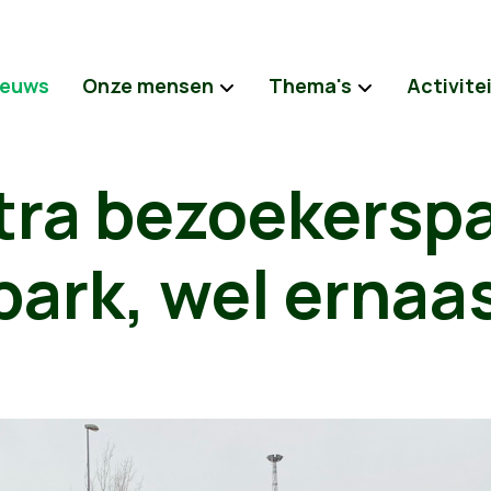
ieuws
Onze mensen
Thema's
Activite
tra bezoekerspa
park, wel ernaa