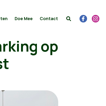
iten
Doe Mee
Contact
rking op
st