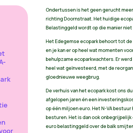
Ondertussen is het geen gerucht meer:
richting Doornstraat. Het huidige ecopa
Belastinggeld wordt op die manier nie
Het Edegemse ecopark behoort tot de b
en je kan er op heel wat momenten voor
et
behulpzame ecoparkwachters. Er werd d
A-
heel wat geïnvesteerd, met de reorgan
gloednieuwe weegbrug.
park
De verhuis van het ecopark kost ons du
afgelopen jaren én een investeringsko
tie
op één miljoen euro. Het N-VA bestuur 
besturen. Het is dan ook onbegrijpelijk
en
euro belastinggeld over de balk smijte
voor