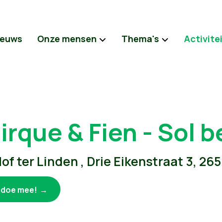
ieuws
Onze mensen
Thema's
Activite
irque & Fien - Sol 
of ter Linden , Drie Eikenstraat 3, 2
k doe mee!