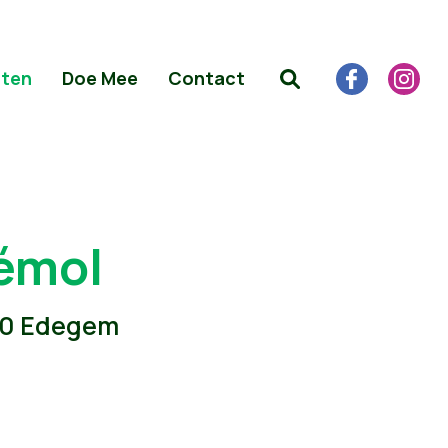
iten
Doe Mee
Contact
bémol
650 Edegem