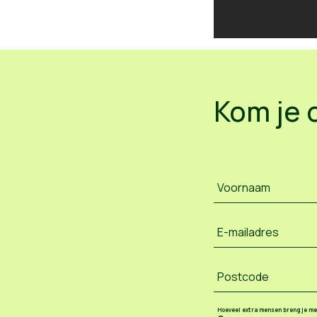
Kom je 
Voornaam
E-mailadres
Postcode
Hoeveel extra mensen breng je m