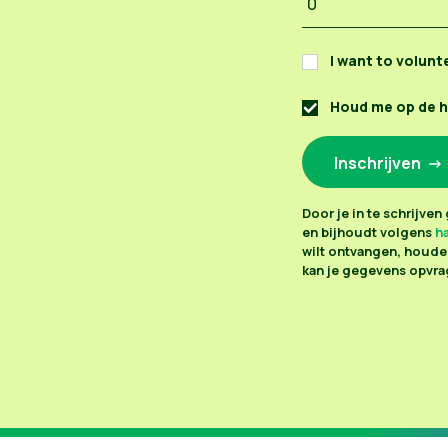
I want to volunt
Houd me op de 
Door je in te schrijve
en bijhoudt volgens
ha
wilt ontvangen, houden
kan je gegevens opvrag