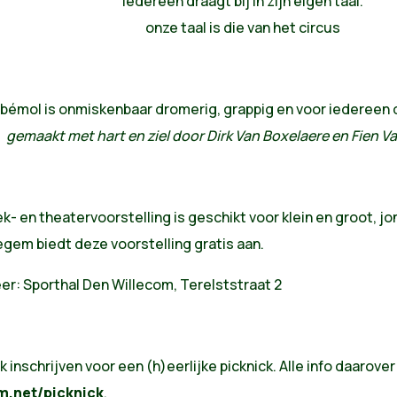
Iedereen draagt bij in zijn eigen taal.
onze taal is die van het circus
 bémol is onmiskenbaar dromerig, grappig en voor iedereen di
gemaakt met hart en ziel door Dirk Van Boxelaere en Fien 
k- en theatervoorstelling is geschikt voor klein en groot, j
gem biedt deze voorstelling gratis aan.
er: Sporthal Den Willecom, Terelststraat 2
k inschrijven voor een (h)eerlijke picknick. Alle info daarover 
.net/picknick
.