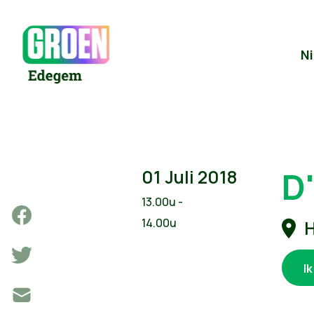
N
D'
01 Juli 2018
13.00u -
14.00u
H
I