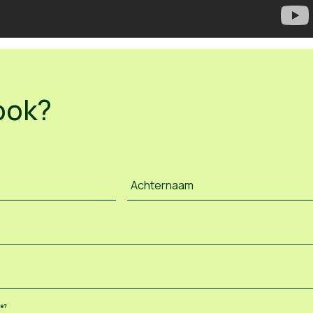
ook?
Achternaam
ee?