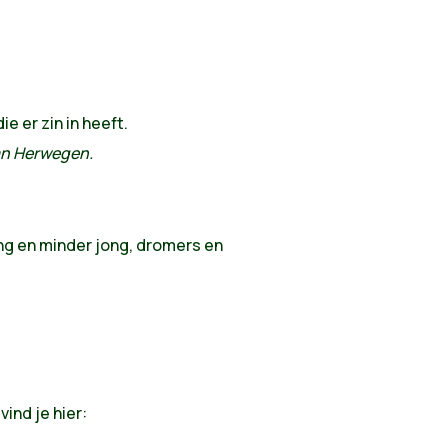
e er zin in heeft.
Van Herwegen.
ong en minder jong, dromers en
vind je hier: