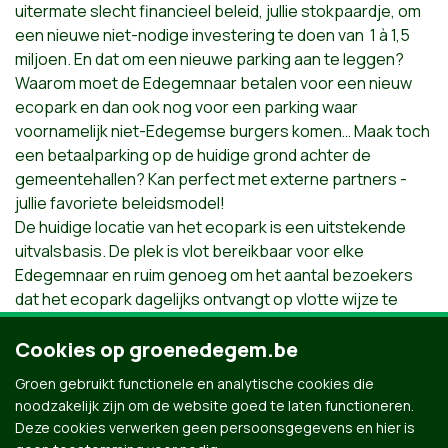
uitermate slecht financieel beleid, jullie stokpaardje, om
een nieuwe niet-nodige investering te doen van 1 à 1,5
miljoen. En dat om een nieuwe parking aan te leggen?
Waarom moet de Edegemnaar betalen voor een nieuw
ecopark en dan ook nog voor een parking waar
voornamelijk niet-Edegemse burgers komen… Maak toch
een betaalparking op de huidige grond achter de
gemeentehallen? Kan perfect met externe partners -
jullie favoriete beleidsmodel!
De huidige locatie van het ecopark is een uitstekende
uitvalsbasis. De plek is vlot bereikbaar voor elke
Edegemnaar en ruim genoeg om het aantal bezoekers
dat het ecopark dagelijks ontvangt op vlotte wijze te
kunnen bedienen.
Cookies op groenedegem.be
Om die redenen voegen we actie B 4.3.4 toe aan het
Groen gebruikt functionele en analytische cookies die
meerjarenplan dat de organisatie van het ecopark
noodzakelijk zijn om de website goed te laten functioneren.
continueert op een kostenefficiënte en kwaliteitsvolle
Deze cookies verwerken geen persoonsgegevens en hier is
manier. En dat op de huidige locatie.