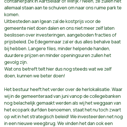
containerpark in Aartselaar of Wilrijk? Neen, ze zullen net
allemaal staan aan te schuiven om naar ons ruime park te
komen.
Uitbesteden aan Igean zal de kostprijs voor de
gemeente niet doen dalen en ons niet meer zelf laten
beslissen over investeringen, aangeboden fracties of
prijsbeleid. De Edegemnaar zal er dus alles behalve baat
bij hebben. Langere files, minder helpende handen,
duurdere prijzen en minder openingsuren zullen het
gevolg zijn.
Wat ons betreft telt hier dus nog steeds wat we zelf
doen, kunnen we beter doen!
Het bestuur heeft het verder over de herlokalisatie. Waar
wij in de gemeenteraad van juni vanop de collegebanken
nog belachelijk gemaakt werden als wij het weggaan van
het ecopark durfden benoemen, staat het nu toch zwart
op wit in het strategisch beleid! We investeerden net nog
in een nieuwe weegbrug. We vinden het dan ook een